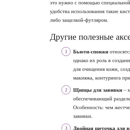
это нужно с помощью специальной
удобства использования такие кис
либо защелкой-футляром.
Другие полезные акс
Бьюти-спонжи
относятс
однако их роль в создан
для очищения кожи, созд
макияжа, контуринга при 
Щипцы для завивки
– м
обеспечивающий разделе
Особенность: чем жестче
завивки.
Двойная щеточка для в