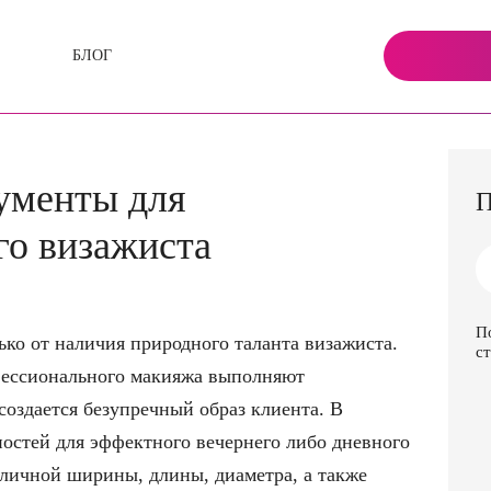
БЛОГ
ументы для
П
го визажиста
П
ько от наличия природного таланта визажиста.
ст
ессионального макияжа выполняют
оздается безупречный образ клиента. В
остей для эффектного вечернего либо дневного
зличной ширины, длины, диаметра, а также