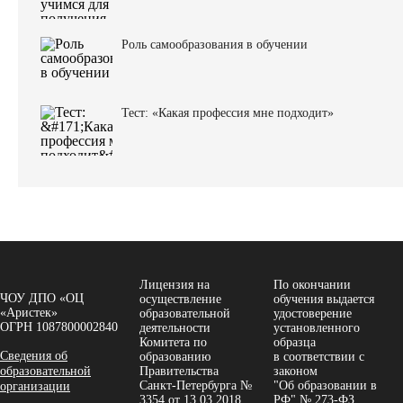
Роль самообразования в обучении
Тест: «Какая профессия мне подходит»
Лицензия на
По окончании
ЧОУ ДПО «ОЦ
осуществление
обучения выдается
«Аристек»
образовательной
удостоверение
ОГРН 1087800002840
деятельности
установленного
Комитета по
образца
Сведения об
образованию
в соответствии с
образовательной
Правительства
законом
Санкт-Петербурга №
"Об образовании в
организации
3354 от 13.03.2018
РФ" № 273-ФЗ