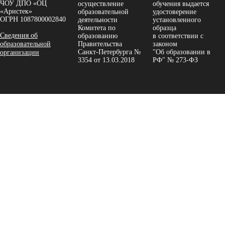
ЧОУ ДПО «ОЦ
осуществление
обучения выдается
«Аристек»
образовательной
удостоверение
ОГРН 1087800002840
деятельности
установленного
Комитета по
образца
Сведения об
образованию
в соответствии с
образовательной
Правительства
законом
Санкт-Петербурга №
"Об образовании в
организации
3354 от 13.03.2018
РФ" № 273-ФЗ