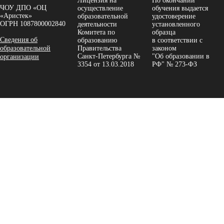
Лицензия на
По окончании
ЧОУ ДПО «ОЦ
осуществление
обучения выдается
«Аристек»
образовательной
удостоверение
ОГРН 1087800002840
деятельности
установленного
Комитета по
образца
Сведения об
образованию
в соответствии с
образовательной
Правительства
законом
Санкт-Петербурга №
"Об образовании в
организации
3354 от 13.03.2018
РФ" № 273-ФЗ