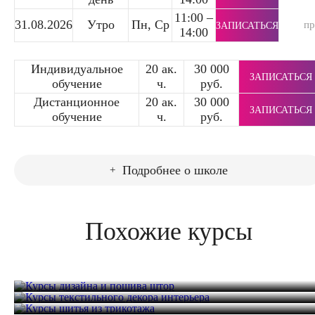
11:00 –
31.08.2026
Утро
Пн, Ср
п
ЗАПИСАТЬСЯ
14:00
Индивидуальное
20 ак.
30 000
ЗАПИСАТЬСЯ
обучение
ч.
руб.
Дистанционное
20 ак.
30 000
ЗАПИСАТЬСЯ
обучение
ч.
руб.
Подробнее о школе
Похожие курсы
Курсы дизайна и пошива штор
Курсы текстильного декора интерьера
Курсы шитья из трикотажа
32 часа
42 000 руб.