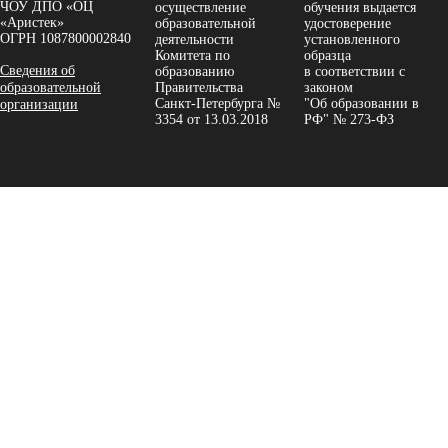
ЧОУ ДПО «ОЦ
осуществление
обучения выдается
«Аристек»
образовательной
удостоверение
ОГРН 1087800002840
деятельности
установленного
Комитета по
образца
Сведения об
образованию
в соответствии с
образовательной
Правительства
законом
Санкт-Петербурга №
"Об образовании в
организации
3354 от 13.03.2018
РФ" № 273-ФЗ