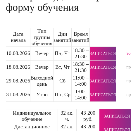
форму обучения
Тип
Дата
Дни
Время
группы
начала
занятий
занятий
обучения
18:30 –
10.08.2026
Вечер
Пн, Чт
то
ЗАПИСАТЬСЯ
21:30
18:30 –
18.08.2026
Вечер
Вт, Чт
п
ЗАПИСАТЬСЯ
21:30
Выходной
11:00 –
29.08.2026
Сб
п
ЗАПИСАТЬСЯ
день
14:00
11:00 –
31.08.2026
Утро
Пн, Ср
п
ЗАПИСАТЬСЯ
14:00
Индивидуальное
32 ак.
43 200
ЗАПИСАТЬСЯ
обучение
ч.
руб.
Дистанционное
32 ак.
43 200
ЗАПИСАТЬСЯ