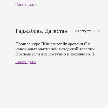
Читать далее
Раджабова. Дагестан
20 августа 2020
Прошла курс "Кинезиотейпирования" с
новой альтернативной методикой терапии.
Преподнесли все доступно и доходчиво, в
полном объеме получила навыки. Благодарю
Читать далее
Администрацию Центра и преподавателя за
качественное обучение.