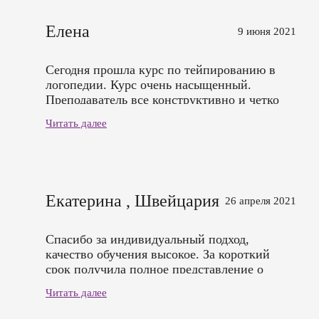
Елена
9 июня 2021
Сегодня прошла курс по тейпированию в
логопедии. Курс очень насыщенный.
Преподаватель все конструктивно и четко
объясняет. относится с вниманием к
Читать далее
вопросам, отвечает на них.. Все очень
здорово! Спасибо большое за возможность
обучиться.
Екатерина , Швейцария
26 апреля 2021
Спасибо за индивидуальный подход,
качество обучения высокое. За короткий
срок получила полное представление о
предмете. Администрация регулирует все
Читать далее
великолепно, учитывая интересы
слушателей. Спасибо!