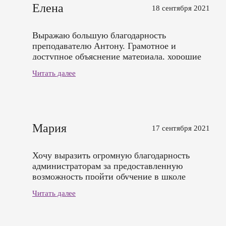
Елена
18 сентября 2021
Выражаю большую благодарность
преподавателю Антону. Грамотное и
доступное объяснение материала, хорошие
модели. Приятный бонус: несколько
Читать далее
электронных ресурсов по изучению
пройденного материала. Буду вас
рекомендовать. Спасибо
Мария
17 сентября 2021
Хочу выразить огромную благодарность
администраторам за предоставленную
возможность пройти обучение в школе
"Аристек", за интересный материал,
Читать далее
моделей, хорошо поданную информацию
преподавателем Антоном Викторовичем.