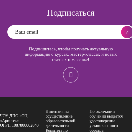
Подписаться
Подпишитесь, чтобы получать актуальную
информацию о курсах, мастер-классах и новых
статьях о массаже!
Лицензия на
По окончании
ЧОУ ДПО «ОЦ
осуществление
обучения выдается
«Аристек»
образовательной
удостоверение
ОГРН 1087800002840
деятельности
установленного
Комитета по
образца