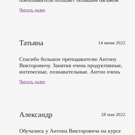
преподаватель обладает большим багажом
знаний, приятная атмосфера, цель обучения
Читать далее
достигнута, приобрел необходимые навыки.
Уверен, что еще вернусь в данный Центр.
Татьяна
14 июня 2022
Спасибо большое преподавателю Антону
Викторовичу. Занятия очень продуктивные,
интересные, познавательные. Антон очень
интересно рассказывает, наглядно
Читать далее
показывает, дает глубокие знания. Очень
много сочетанных методик показывает.
Занятия проходили интересно. Много для
себя почерпнула нового.
Александр
28 мая 2022
Обучались у Антона Викторовича на курсе