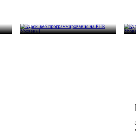
Курсы веб-программирования на PHP.
Ку
Уровень I
Ур
уб.
32 часа
51 200 руб.
32