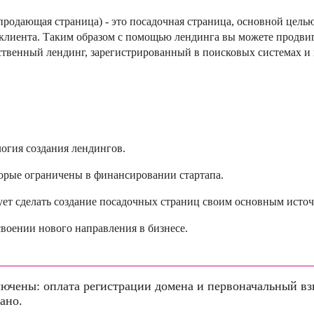
 - продающая страница) - это посадочная страница, основной цель
/клиента. Таким образом с помощью лендинга вы можете продвига
ственный лендинг, зарегистрированный в поисковых системах и 
логия создания лендингов.
орые ограничены в финансировании стартапа.
рует сделать создание посадочных страниц своим основным исто
освоении нового направления в бизнесе.
лючены: оплата регистрации домена и первоначальный вз
ано.