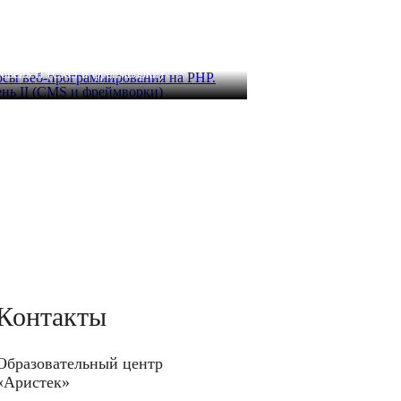
рсы веб-программирования на PHP.
овень II (CMS и фреймворки)
 часа
52 000 руб.
Контакты
Образовательный центр
«Аристек»