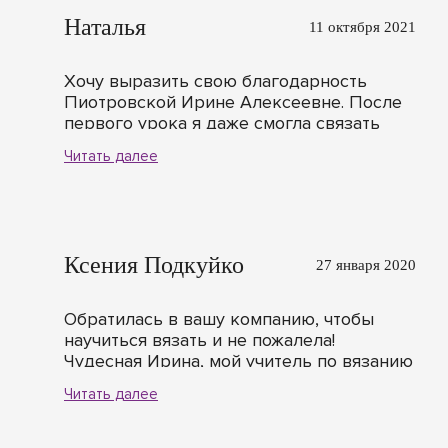
Наталья
11 октября 2021
Хочу выразить свою благодарность
Пиотровской Ирине Алексеевне. После
первого урока я даже смогла связать
первую (!!!) в своей жизни вещь! Занятия
Читать далее
включали не только теорию, но и много
практики, кроме того, хочется отметить
безусловный педагогический талант
преподавателя, которая будет терпеливо
объяснять вам, пока информация не
Ксения Подкуйко
27 января 2020
станет понятной. Однозначно
рекомендую!
Обратилась в вашу компанию, чтобы
научиться вязать и не пожалела!
Чудесная Ирина, мой учитель по вязанию
на вязальной машинке, сколько всему я
Читать далее
научилась, очень приятная,
внимательная, талантливая, помогла все
правильно сделать, все правильно