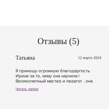
Отзывы (5)
Татьяна
12 марта 2024
Я приношу огромную благодаргость
Ирине за то, чему она научила !
Великолепный мастер и педагог , она
замечательная! Объяснения понятные,
Читать далее
доходчивые и доступные даже для
чайников , как я! ❤