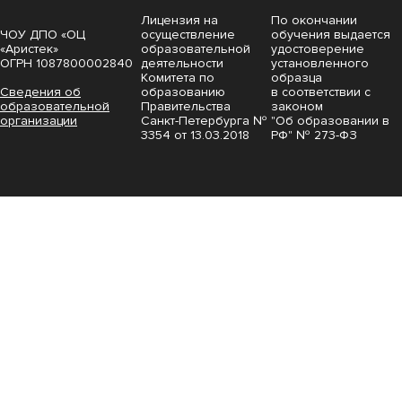
Лицензия на
По окончании
ЧОУ ДПО «ОЦ
осуществление
обучения выдается
«Аристек»
образовательной
удостоверение
ОГРН 1087800002840
деятельности
установленного
Комитета по
образца
Сведения об
образованию
в соответствии с
образовательной
Правительства
законом
организации
Санкт-Петербурга №
"Об образовании в
3354 от 13.03.2018
РФ" № 273-ФЗ