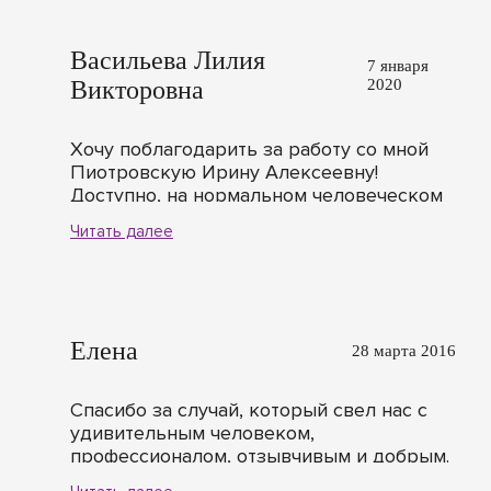
повторить и самое главное понять! Одно
удовольствие было заниматься с таким
Васильева Лилия
учителем!!!
7 января
Викторовна
2020
Хочу поблагодарить за работу со мной
Пиотровскую Ирину Алексеевну!
Доступно, на нормальном человеческом
языке, очень терпеливо она дала мне
Читать далее
начальный курс (10 часов) на вязальной
машине Сильвер-840. Очень важно что
Ирина успевает и показывать /
рассказывать сама и дает самой
поработать руками. Поэтому сама
Елена
28 марта 2016
связала носки, а не закончилось дело
исключительно образцами. Лично мне
было приятно у нее учиться потому что у
Спасибо за случай, который свел нас с
преподавателя грамотная речь, любые
удивительным человеком,
технические моменты она может
профессионалом, отзывчивым и добрым.
объяснить, используя и терминологию,
С огромным уважением и