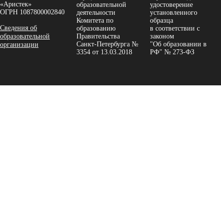
«Аристек»
образовательной
удостоверение
ОГРН 1087800002840
деятельности
установленного
Комитета по
образца
Сведения об
образованию
в соответствии с
образовательной
Правительства
законом
Санкт-Петербурга №
"Об образовании в
организации
3354 от 13.03.2018
РФ" № 273-ФЗ