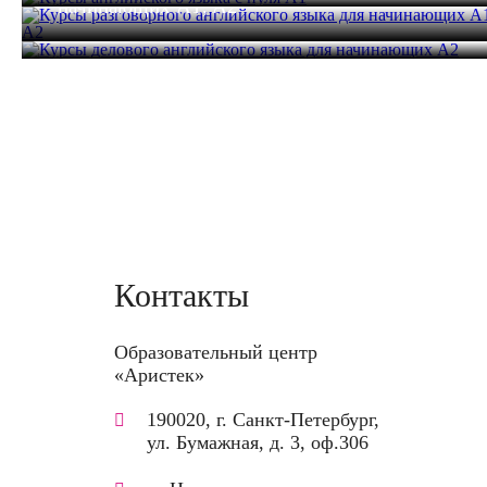
начинающих A1, A2
начинающих A2
64 часа
35 200 руб.
64 часа
40 000 руб.
64 часа
44 800 руб.
Контакты
Образовательный центр
«Аристек»
190020, г. Санкт-Петербург,
ул. Бумажная, д. 3, оф.306