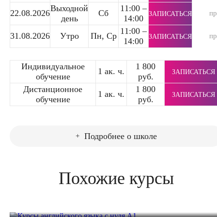
Выходной
11:00 –
22.08.2026
Сб
п
ЗАПИСАТЬСЯ
день
14:00
11:00 –
31.08.2026
Утро
Пн, Ср
п
ЗАПИСАТЬСЯ
14:00
Индивидуальное
1 800
1 ак. ч.
ЗАПИСАТЬСЯ
обучение
руб.
Дистанционное
1 800
1 ак. ч.
ЗАПИСАТЬСЯ
обучение
руб.
Подробнее о школе
Похожие курсы
Курсы английского языка с нуля A1
Курсы разговорного английского языка для
Курсы делового английского языка для