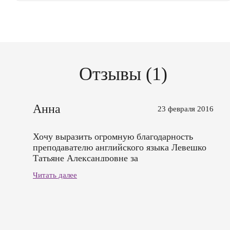
Отзывы (1)
Анна
23 февраля 2016
Хочу выразить огромную благодарность
преподавателю английского языка Левешко
Татьяне Александровне за
профессионализм, прекрасную подборку
Читать далее
материалов для занятий и отличную
рабочую атмосферу! С уваженем, Анна курс
"Английский для медиков" Спасибо!