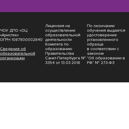
Лицензия на
По окончании
ЧОУ ДПО «ОЦ
осуществление
обучения выдается
«Аристек»
образовательной
удостоверение
ОГРН 1087800002840
деятельности
установленного
Комитета по
образца
Сведения об
образованию
в соответствии с
образовательной
Правительства
законом
организации
Санкт-Петербурга №
"Об образовании в
3354 от 13.03.2018
РФ" № 273-ФЗ