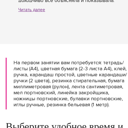
доходчиво все объясняла и показывала.
Очень внимательная и
Читать далее
доброжелательная. Большой объем
полезной информации. Спасибо!
На первом занятии вам потребуется: тетрадь/
листы (А4), цветная бумага (2-3 листа А4), клей,
ручка, карандаш простой, цветные карандаши/
ручки (2 цвета), резинка стирательная, бумага
миллиметровая (рулон), лента сантиметровая,
мел портновский, линейка закройщика,
ножницы портновские, булавки портновские,
иглы ручные, резинка бельевая (1 метр).
Выберите удобное время и