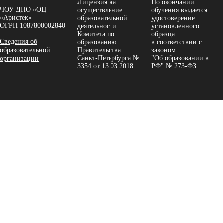
Лицензия на
По окончании
ЧОУ ДПО «ОЦ
осуществление
обучения выдается
«Аристек»
образовательной
удостоверение
ОГРН 1087800002840
деятельности
установленного
Комитета по
образца
Сведения об
образованию
в соответствии с
образовательной
Правительства
законом
Санкт-Петербурга №
"Об образовании в
организации
3354 от 13.03.2018
РФ" № 273-ФЗ