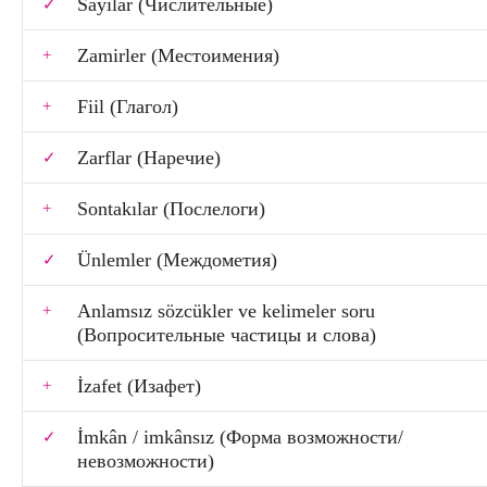
Sayılar (Числительные)
Zamirler (Местоимения)
Fiil (Глагол)
Zarflar (Наречие)
Sontakılar (Послелоги)
Ünlemler (Междометия)
Anlamsız sözcükler ve kelimeler soru
(Вопросительные частицы и слова)
İzafet (Изафет)
İmkân / imkânsız (Форма возможности/
невозможности)