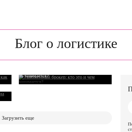
Блог о логистике
26.07.2016
как
Таможенный брокер: кто это и чем
занимается?
а
П
Загрузить еще
П
ст