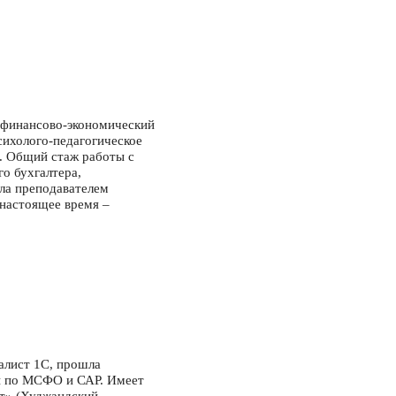
 финансово-экономический
психолого-педагогическое
. Общий стаж работы с
го бухгалтера,
ла преподавателем
настоящее время –
алист 1С, прошла
ы по МСФО и САР. Имеет