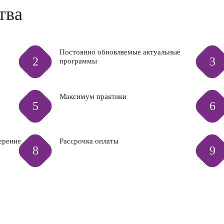
тва
Постоянно обновляемые актуальные
2
3
программы
Максимум практики
5
6
ерение
Рассрочка оплаты
8
9