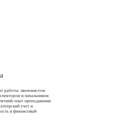
а
т работы: экономистом
инспектором и начальником
олетний опыт преподавания
галтерский учет и
ность и финансовый