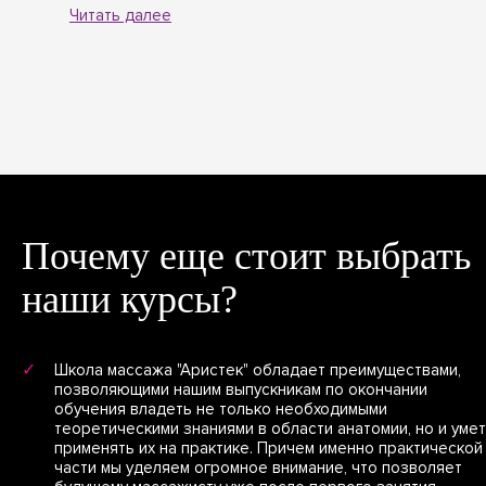
Очень доброжелательное отношение.
Читать далее
Преподаватель помог мне почувствовать
уверенность в себе, у меня всё
получится. Модели тоже были отличные.
Всем спасибо!
Почему еще стоит выбрать
наши курсы?
Школа массажа "Аристек" обладает преимуществами,
позволяющими нашим выпускникам по окончании
обучения владеть не только необходимыми
теоретическими знаниями в области анатомии, но и уме
применять их на практике. Причем именно практической
части мы уделяем огромное внимание, что позволяет