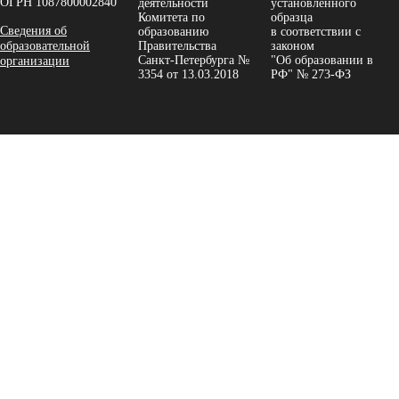
ОГРН 1087800002840
деятельности
установленного
Комитета по
образца
Сведения об
образованию
в соответствии с
образовательной
Правительства
законом
Санкт-Петербурга №
"Об образовании в
организации
3354 от 13.03.2018
РФ" № 273-ФЗ