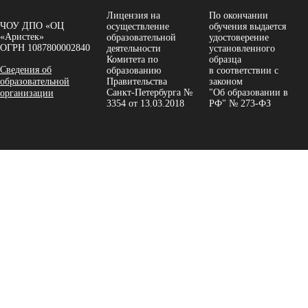
Лицензия на
По окончании
ЧОУ ДПО «ОЦ
осуществление
обучения выдается
«Аристек»
образовательной
удостоверение
ОГРН 1087800002840
деятельности
установленного
Комитета по
образца
Сведения об
образованию
в соответствии с
образовательной
Правительства
законом
Санкт-Петербурга №
"Об образовании в
организации
3354 от 13.03.2018
РФ" № 273-ФЗ