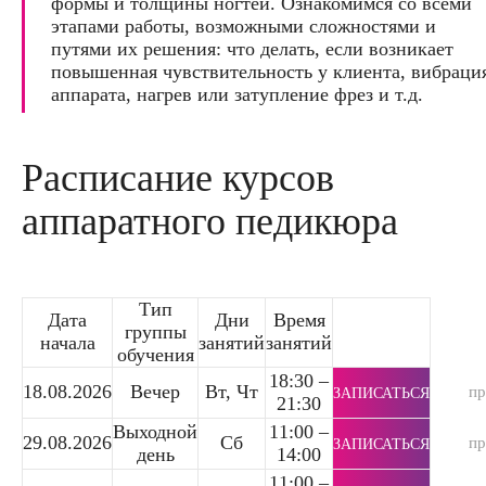
формы и толщины ногтей. Ознакомимся со всеми
этапами работы, возможными сложностями и
путями их решения: что делать, если возникает
повышенная чувствительность у клиента, вибраци
аппарата, нагрев или затупление фрез и т.д.
Расписание курсов
аппаратного педикюра
Тип
Дата
Дни
Время
группы
начала
занятий
занятий
обучения
18:30 –
18.08.2026
Вечер
Вт, Чт
п
ЗАПИСАТЬСЯ
21:30
Выходной
11:00 –
29.08.2026
Сб
п
ЗАПИСАТЬСЯ
день
14:00
11:00 –