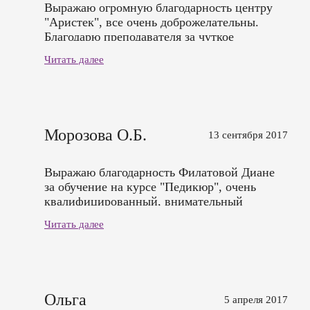
Выражаю огромную благодарность центру
"Аристек", все очень доброжелательны.
Благодарю преподавателя за чуткое
внимание и конкретность. Все оперативно,
Читать далее
быстро, качественно!
Морозова О.Б.
13 сентября 2017
Выражаю благодарность Филатовой Диане
за обучение на курсе "Педикюр", очень
квалифицированный, внимательный
преподаватель, спасибо ее выдержке,
Читать далее
терпению и ценным знаниям, которые она
передает ученикам.
Ольга
5 апреля 2017