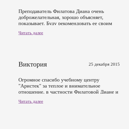
Преподаватель Филатова Диана очень
доброжелательная, хорошо объясняет,
показывает. Буду рекомендовать ее своим
знакомым!
Читать далее
Виктория
25 декабря 2015
Огромное спасибо учебному центру
"Аристек" за теплое и внимательное
отношение, в частности Филатовой Диане и
администратору Светлане. Осталась очень
Читать далее
довольна. Буду советовать всем знакомым.
Добра вам и тепла и с Наступающим 2016
годом!