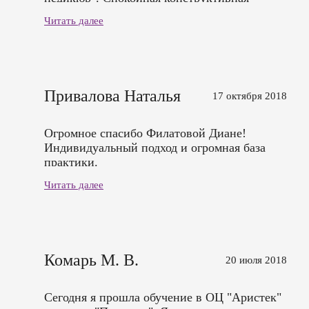
атмосфера, все понятно и доступно.
Читать далее
Приятно и много полезных нюансов для
дальнейшей работы. Цена - качество
адекватно, оправдывает полученные знания
и навыки.
Привалова Наталья
17 октября 2018
Огромное спасибо Филатовой Диане!
Индивидуальный подход и огромная база
практики.
Читать далее
Комарь М. В.
20 июля 2018
Сегодня я прошла обучение в ОЦ "Аристек"