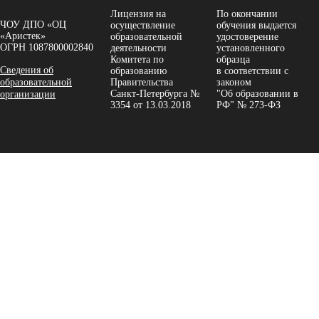
Лицензия на
По окончании
ЧОУ ДПО «ОЦ
осуществление
обучения выдается
«Аристек»
образовательной
удостоверение
ОГРН 1087800002840
деятельности
установленного
Комитета по
образца
Сведения об
образованию
в соответствии с
образовательной
Правительства
законом
Санкт-Петербурга №
"Об образовании в
организации
3354 от 13.03.2018
РФ" № 273-ФЗ