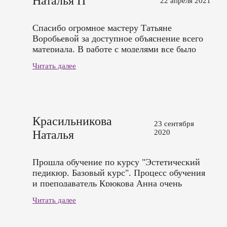
Наталья П
22 апреля 2021
Спасибо огромное мастеру Татьяне
Воробьевой за доступное объяснение всего
материала. В работе с моделями все было
показано наглядно и понятно. Отработала
Читать далее
навыки на моделях. Спасибо за терпение,
удачи в жизни. Всех благ.
Красильникова
23 сентября
Наталья
2020
Прошла обучение по курсу "Эстетический
педикюр. Базовый курс". Процесс обучения
и преподаватель Крюкова Анна очень
понравились. Атмосфера доброжелательная,
Читать далее
все вопросы по обучению решены. Теория и
практика на моделях понятны. Спасибо за
хорошо организованный процесс.