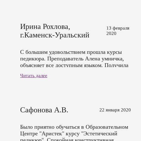
этап!
Ирина Рохлова,
13 февраля
г.Каменск-Уральский
2020
С большим удовольствием прошла курсы
педикюра. Преподаватель Алена умничка,
объясняет все доступным языком. Получила
колоссальное удовольствие от общения не
Читать далее
только с преподавателем, но и с моделями!
Спасибо огромное.
Сафонова А.В.
22 января 2020
Было приятно обучаться в Образовательном
Центре "Аристек" курсу "Эстетический
педикюр". Спокойная конструктивная