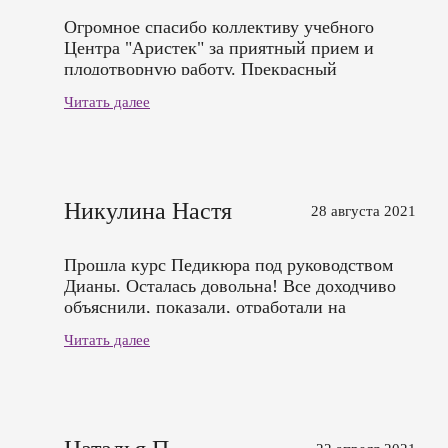
Огромное спасибо коллективу учебного
Центра "Аристек" за приятный прием и
плодотворную работу. Прекрасный
преподавательский состав и в частности,
Читать далее
Филатовой Дианы. Все доходчиво и
понятно, график подстраивают под
учащихся, что очень немаловажно для
иногородних, как я. Все модели подобраны в
назначенное время. Прекрасная учеба, очень
Никулина Настя
28 августа 2021
довольна!
Прошла курс Педикюра под руководством
Дианы. Осталась довольна! Все доходчиво
объяснили, показали, отработали на
моделях. Очень хороший педагог и
Читать далее
отзывчивый человек.