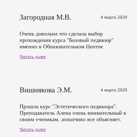
Загородная М.В.
4 марта 2020
Очень довольна что сделала выбор
прохождения курса "Базовый педикюр"
именно в Образовательном Центре
"Аристек". Очень удобный график
Читать далее
прохождения курсов, приемлемая цена. В
процессе обучения преподаватель очень
грамотно и доступно доносит информацию.
Достаточно предоставили моделей, руку
"поставили" для всех необходимых действий
Вишнякова Э.М.
4 марта 2020
по педикюру. В результате я уже в состоянии
провести сеанс педикюра. Очень благодарна
преподавателю Алене и ОЦ "Аристек"
Прошла курс "Эстетического педикюра".
Преподаватель Алена очень внимательный к
своим ученикам, доходчиво все объясняет.
Осталась довольна прохождением курса!
Читать далее
Спасибо! Обязательно пройду следующий