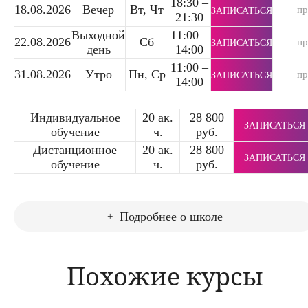
18:30 –
18.08.2026
Вечер
Вт, Чт
п
ЗАПИСАТЬСЯ
21:30
Выходной
11:00 –
22.08.2026
Сб
п
ЗАПИСАТЬСЯ
день
14:00
11:00 –
31.08.2026
Утро
Пн, Ср
п
ЗАПИСАТЬСЯ
14:00
Индивидуальное
20 ак.
28 800
ЗАПИСАТЬСЯ
обучение
ч.
руб.
Дистанционное
20 ак.
28 800
ЗАПИСАТЬСЯ
обучение
ч.
руб.
Подробнее о школе
Похожие курсы
Курсы бухгалтерского учета в розничной