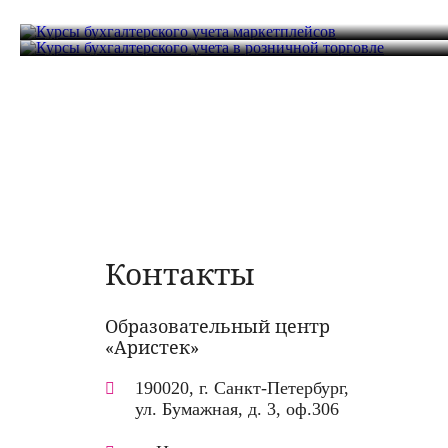
Курсы бухгалтерского учета маркетплейсов
торговле
16 часов
24 200 руб.
20 часов
24 000 руб.
Контакты
Образовательный центр
«Аристек»
190020, г. Санкт-Петербург,
ул. Бумажная, д. 3, оф.306