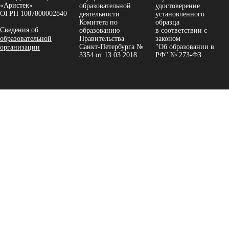
«Аристек»
образовательной
удостоверение
ОГРН 1087800002840
деятельности
установленного
Комитета по
образца
Сведения об
образованию
в соответствии с
образовательной
Правительства
законом
Санкт-Петербурга №
"Об образовании в
организации
3354 от 13.03.2018
РФ" № 273-ФЗ