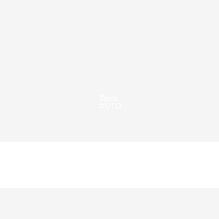
Пред.
След.
ФОТО
ФОТО