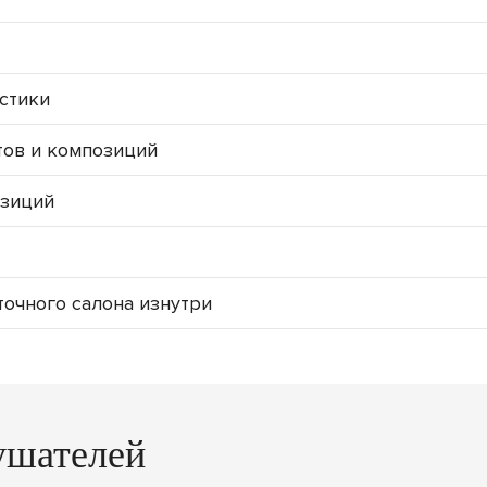
истики
етов и композиций
озиций
точного салона изнутри
ушателей