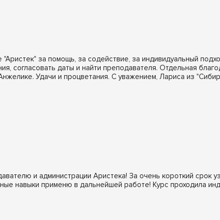
"Аристек" за помощь, за содействие, за индивидуальный подхо
ия, согласовать даты и найти преподавателя. Отдельная благ
нжелике. Удачи и процветания. С уважением, Лариса из "Сибир
авателю и администрации Аристека! За очень короткий срок уз
нные навыки применю в дальнейшей работе! Курс проходила ин