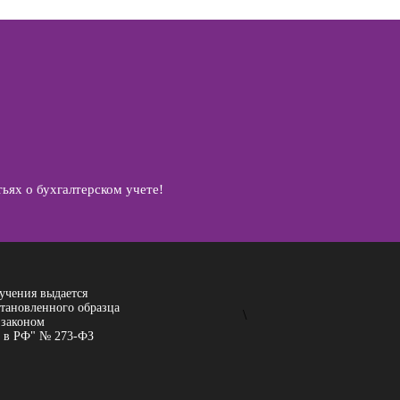
ьях о бухгалтерском учете!
учения выдается
становленного образца
\
 законом
 в РФ" № 273-ФЗ