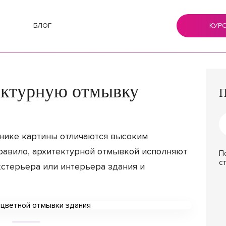
БЛОГ
КУР
ектурную отмывку
П
хнике картины отличаются высоким
правило, архитектурной отмывкой исполняют
П
с
кстерьера или интерьера здания и