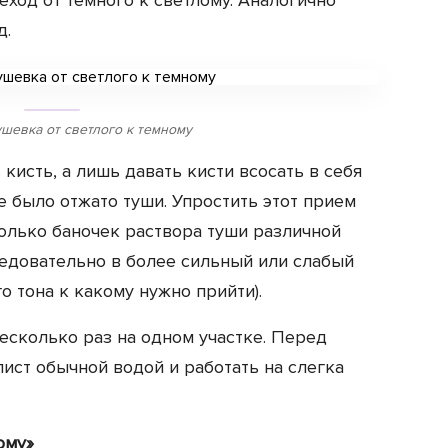
еход от темного к светлому. Аналогично
д.
шевка от светлого к темному
кисть, а лишь давать кисти всосать в себя
е было отжато туши. Упростить этот прием
олько баночек раствора туши различной
ледовательно в более сильный или слабый
го тона к какому нужно прийти).
есколько раз на одном участке. Перед
ист обычной водой и работать на слегка
ому»