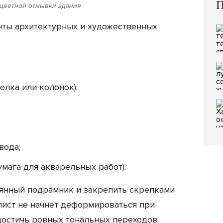
П
цветной отмывки здания
нты архитектурных и художественных
елка или колонок);
вода;
умага для акварельных работ).
вянный подрамник и закрепить скрепками
лист не начнет деформироваться при
 достичь ровных тональных переходов.