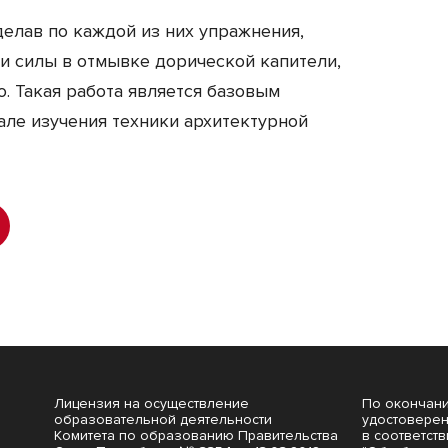
делав по каждой из них упражнения,
и силы в отмывке дорической капители,
. Такая работа является базовым
ле изучения техники архитектурной
Лицензия на осуществление
По окончани
образовательной деятельности
удостоверен
Комитета по образованию Правительства
в соответст