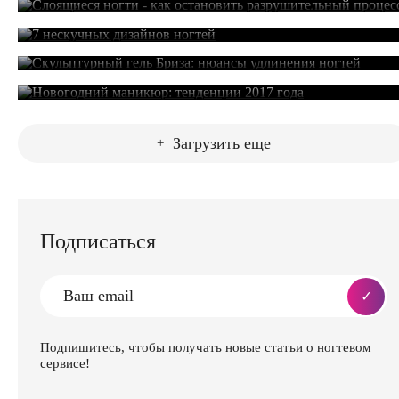
7 нескучных дизайнов ногтей
Скульптурный гель Бриза: нюансы удлинения
27.12.2016
ногтей
Новогодний маникюр: тенденции 2017 года
Загрузить еще
Подписаться
Подпишитесь, чтобы получать новые статьи о ногтевом
сервисе!