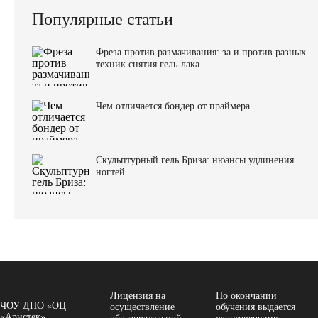
Популярные статьи
Фреза против размачивания: за и против разных
техник снятия гель-лака
Чем отличается бондер от праймера
Скульптурный гель Бриза: нюансы удлинения
ногтей
Лицензия на
По окончании
ЧОУ ДПО «ОЦ
осуществление
обучения выдается
«Аристек»
образовательной
удостоверение