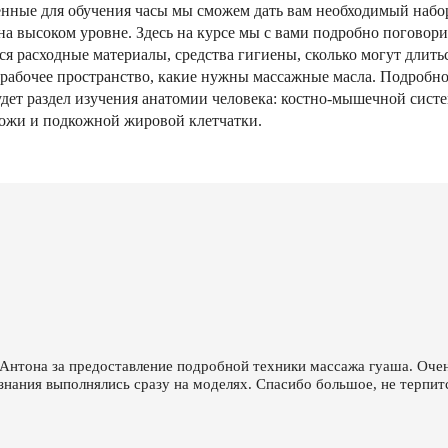
еденные для обучения часы мы сможем дать вам необходимый набо
а высоком уровне. Здесь на курсе мы с вами подробно поговор
ся расходные материалы, средства гигиены, сколько могут длитьс
 рабочее пространство, какие нужны массажные масла. Подробн
удет раздел изучения анатомии человека: костно-мышечной систе
кожи и подкожной жировой клетчатки.
Антона за предоставление подробной техники массажа гуаша. Очень
 знания выполнялись сразу на моделях. Спасибо большое, не терпи