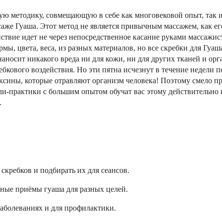
ю методику, совмещающую в себе как многовековой опыт, так и 
аже Гуаша. Этот метод не является привычным массажем, как е
ствие идет не через непосредственное касание руками массажист
мы, цвета, веса, из разных материалов, но все скребки для Гуаш
носит никакого вреда ни для кожи, ни для других тканей и орган
ебкового воздействия. Но эти пятна исчезнут в течение недели п
ксины, которые отравляют организм человека! Поэтому смело пр
и-практики с большим опытом обучат вас этому действительно 
.
скребков и подбирать их для сеансов.
ные приёмы гуаша для разных целей.
аболеваниях и для профилактики.