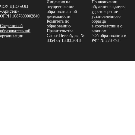
Лицензия на
По окончании
ЧОУ ДПО «ОЦ
осуществление
обучения выдается
«Аристек»
образовательной
удостоверение
ОГРН 1087800002840
деятельности
установленного
Комитета по
образца
Сведения об
образованию
в соответствии с
образовательной
Правительства
законом
Санкт-Петербурга №
"Об образовании в
организации
3354 от 13.03.2018
РФ" № 273-ФЗ