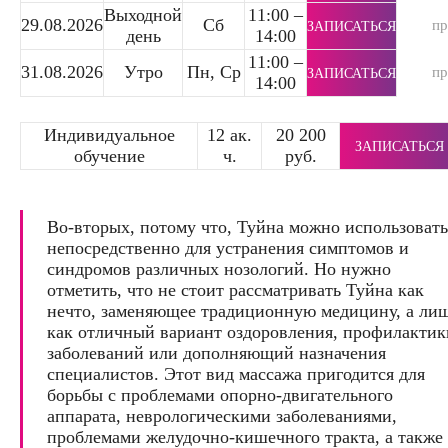
Выходной
11:00 –
29.08.2026
Сб
п
ЗАПИСАТЬСЯ
день
14:00
11:00 –
31.08.2026
Утро
Пн, Ср
п
ЗАПИСАТЬСЯ
14:00
Индивидуальное
12 ак.
20 200
ЗАПИСАТЬСЯ
обучение
ч.
руб.
Во-вторых, потому что, Туйна можно использовать
непосредственно для устранения симптомов и
синдромов различных нозологий. Но нужно
отметить, что не стоит рассматривать Туйна как
нечто, заменяющее традиционную медицину, а ли
как отличный вариант оздоровления, профилактик
заболеваний или дополняющий назначения
специалистов. Этот вид массажа пригодится для
борьбы с проблемами опорно-двигательного
аппарата, неврологическими заболеваниями,
проблемами желудочно-кишечного тракта, а также