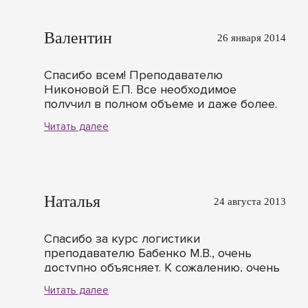
Валентин
26 января 2014
Спасибо всем! Преподавателю
Никоновой Е.П. Все необходимое
получил в полном объеме и даже более.
Очень доволен.
Читать далее
Наталья
24 августа 2013
Спасибо за курс логистики
преподавателю Бабенко М.В., очень
доступно объясняет. К сожалению, очень
мало часов для более подробного
Читать далее
изучения, но даже за это время узнала