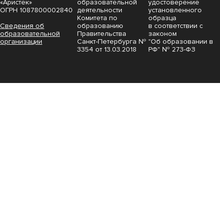
«Аристек»
образовательной
удостоверение
ОГРН 1087800002840
деятельности
установленного
Комитета по
образца
Сведения об
образованию
в соответствии с
образовательной
Правительства
законом
организации
Санкт-Петербурга №
"Об образовании в
3354 от 13.03.2018
РФ" № 273-ФЗ