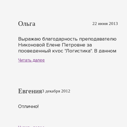
много полезного. Спасибо.
Ольга
22 июня 2013
Выражаю благодарность преподавателю
Никоновой Елене Петровне за
проведенный курс "Логистика". В данном
курсе содержится наиболее актуальная и
Читать далее
исчерпывающая информация. Т.к.
преподаватель - практик, была
возможность обращаться за
консультацией в решении задач. Спасибо
большое!
Евгения
3 декабря 2012
Отлично!