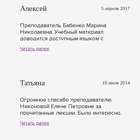
Алексей
5 апреля 2017
Преподаватель Бабенко Марина
Николаевна. Учебный материал
доводится доступным языком с
использованием раздаточного
Читать далее
материала. Много примеров из практики.
Все интересующие меня вопросы были
раскрыты. Цель обучения достигнута.
Администрация образовательного
центра очень доброжелательна. Все
Татьяна
10 июля 2014
организационные вопросы решаются
очень быстро и при этом учитываются
пожелания обучающихся.
Огромное спасибо преподавателю
Никоновой Елене Петровне за
прочитанные лекции. Было интересно,
узнала много нового. Понравилось, что
Читать далее
лекции были построены в форме
дискуссии.