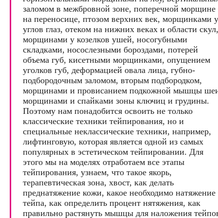
заломом в межбровной зоне, поперечной морщине
на переносице, птозом верхних век, морщинками 
углов глаз, отеком на нижних веках и области скул
морщинами у козелков ушей, носогубными
складками, носослезными бороздами, потерей
объема губ, кисетными морщинками, опущением
уголков губ, деформацией овала лица, губно-
подбородочным заломом, вторым подбородком,
морщинами и провисанием подкожной мышцы шеи
морщинами и спайками зоны ключиц и грудины.
Поэтому нам понадобится освоить не только
классические техники тейпирования, но и
специальные неклассические техники, например,
лифтинговую, которая является одной из самых
популярных в эстетическом тейпировании. Для
этого мы на моделях отработаем все этапы
тейпирования, узнаем, что такое якорь,
терапевтическая зона, хвост, как делать
преднатяжение кожи, какое необходимо натяжение
тейпа, как определить процент нятяжения, как
правильно растянуть мышцы для наложения тейпо