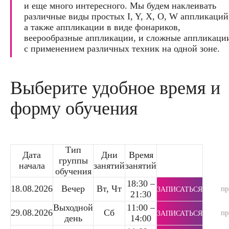
и еще много интересного. Мы будем наклеивать
различные виды простых I, Y, X, O, W аппликаций
а также аппликации в виде фонариков,
веерообразные аппликации, и сложные аппликаци
с применением различных техник на одной зоне.
Выберите удобное время и
форму обучения
Тип
Дата
Дни
Время
группы
начала
занятий
занятий
обучения
18:30 –
18.08.2026
Вечер
Вт, Чт
п
ЗАПИСАТЬСЯ
21:30
Выходной
11:00 –
29.08.2026
Сб
п
ЗАПИСАТЬСЯ
день
14:00