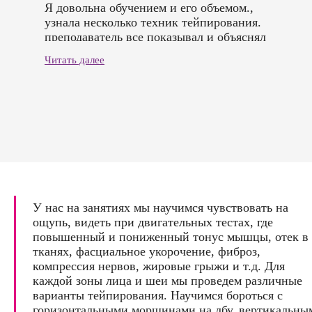
Я довольна обучением и его объемом.,
узнала несколько техник тейпирования.
преподаватель все показывал и объяснял
очень понятно, для начинающего супер.
Читать далее
Также преподаватель выдал источники доп.
информации.
Благодарю за проведенный курс
преподавателя Антона Викторовича!
У нас на занятиях мы научимся чувствовать на
ощупь, видеть при двигательных тестах, где
повышенный и пониженный тонус мышцы, отек в
тканях, фасциальное укорочение, фиброз,
компрессия нервов, жировые грыжи и т.д. Для
каждой зоны лица и шеи мы проведем различные
варианты тейпирования. Научимся бороться с
горизонтальными морщинами на лбу, вертикальны