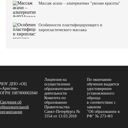
Массаж асахи – альтернатива "уколам красоты"
Особенности пластифицирующего и
хиропластического массажа
Лицензия на
По окончании
ЧОУ ДПО «ОЦ
осуществление
обучения выдается
«Аристек»
образовательной
удостоверение
ОГРН 1087800002840
деятельности
установленного
Комитета по
образца
Сведения об
образованию
в соответствии с
образовательной
Правительства
законом
Санкт-Петербурга №
"Об образовании в
организации
3354 от 13.03.2018
РФ" № 273-ФЗ