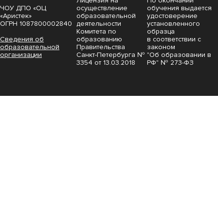
Лицензия на
По окончании
ЧОУ ДПО «ОЦ
осуществление
обучения выдается
«Аристек»
образовательной
удостоверение
ОГРН 1087800002840
деятельности
установленного
Комитета по
образца
Сведения об
образованию
в соответствии с
образовательной
Правительства
законом
организации
Санкт-Петербурга №
"Об образовании в
3354 от 13.03.2018
РФ" № 273-ФЗ