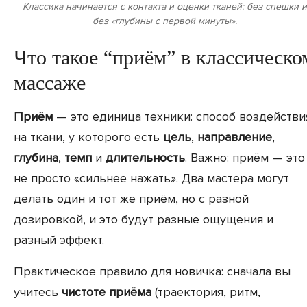
Классика начинается с контакта и оценки тканей: без спешки и
без «глубины с первой минуты».
Что такое “приём” в классическо
массаже
Приём
— это единица техники: способ воздействи
на ткани, у которого есть
цель
,
направление
,
глубина
,
темп
и
длительность
. Важно: приём — это
не просто «сильнее нажать». Два мастера могут
делать один и тот же приём, но с разной
дозировкой, и это будут разные ощущения и
разный эффект.
Практическое правило для новичка: сначала вы
учитесь
чистоте приёма
(траектория, ритм,